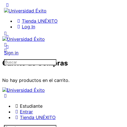
Tienda UNÉXITO
Log In
Sign in
Search
Carrito de Compras
for:
No hay productos en el carrito.
Estudiante
Entrar
Tienda UNÉXITO