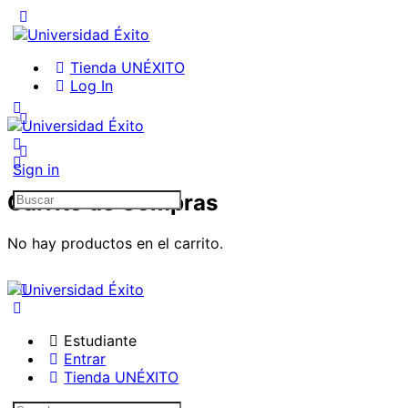
Tienda UNÉXITO
Log In
Sign in
Search
Carrito de Compras
for:
No hay productos en el carrito.
Estudiante
Entrar
Tienda UNÉXITO