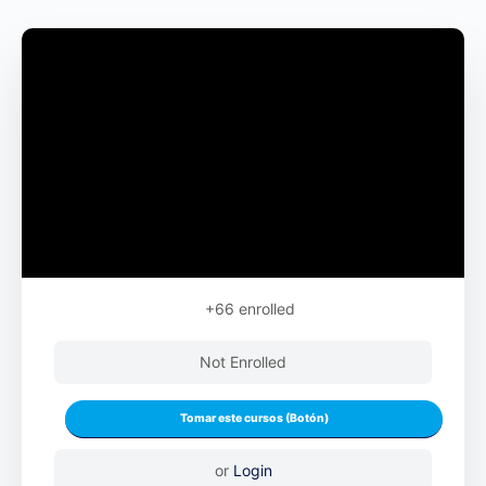
+66
enrolled
Not Enrolled
or
Login