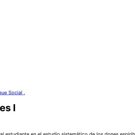
que Social
,
es I
l estudiante en el estudio sistemático de los dones espirit