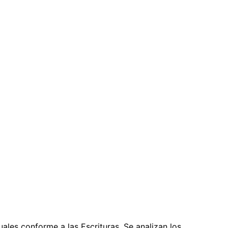
uales conforme a las Escrituras. Se analizan los