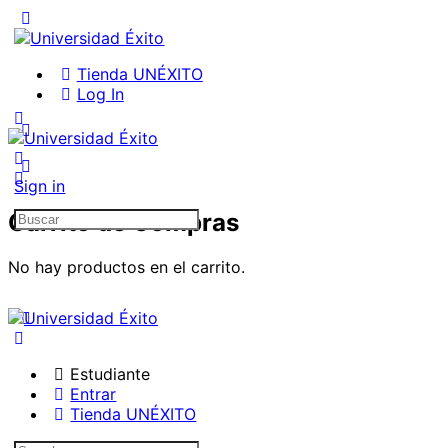
Tienda UNÉXITO
Log In
Sign in
Search
Carrito de Compras
for:
No hay productos en el carrito.
Estudiante
Entrar
Tienda UNÉXITO