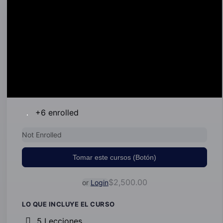
+6
enrolled
Not Enrolled
$2,500.00
or
Login
LO QUE INCLUYE EL CURSO
5 Lecciones