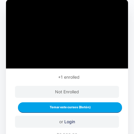
+1
enrolled
Not Enrolled
or
Login