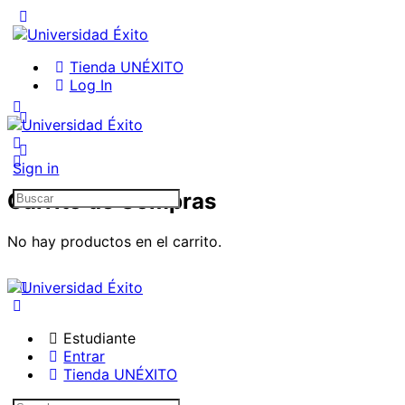
Tienda UNÉXITO
Log In
Sign in
Search
Carrito de Compras
for:
No hay productos en el carrito.
Estudiante
Entrar
Tienda UNÉXITO