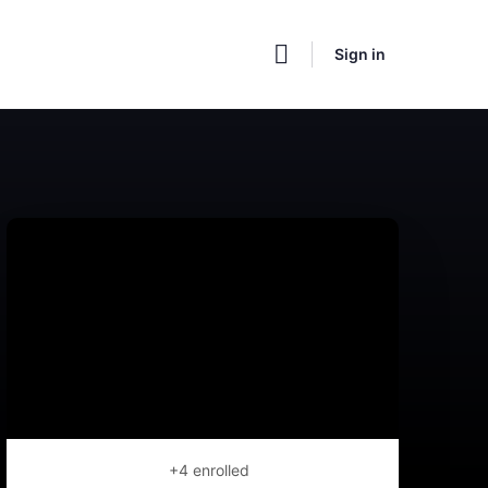
Sign in
+4
enrolled