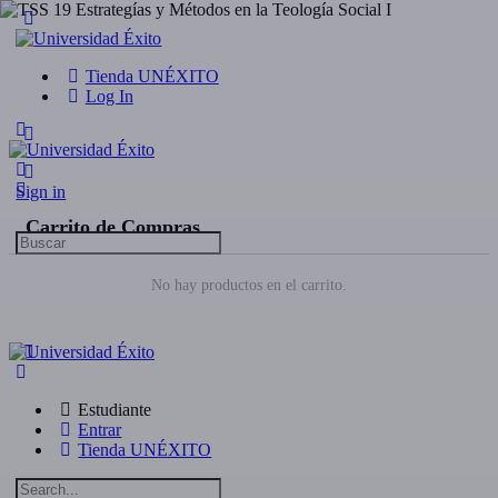
Tienda UNÉXITO
Log In
Sign in
Carrito de Compras
Search
for:
No hay productos en el carrito.
Estudiante
Entrar
Tienda UNÉXITO
Search