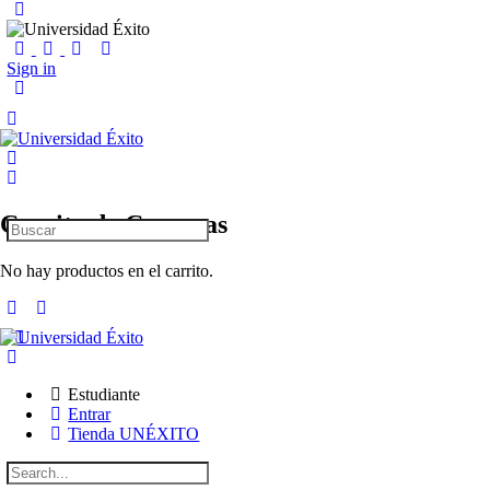
Sign in
Carrito de Compras
Search
for:
No hay productos en el carrito.
Estudiante
Entrar
Tienda UNÉXITO
Search
for: